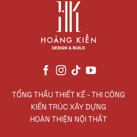
TỔNG THẦU THIẾT KẾ - THI CÔNG
KIẾN TRÚC XÂY DỰNG
HOÀN THIỆN NỘI THẤT