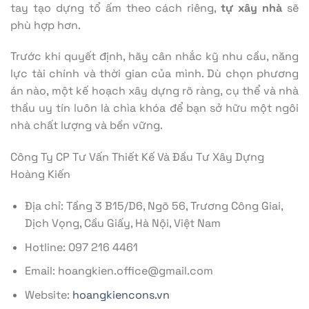
tay tạo dựng tổ ấm theo cách riêng,
tự xây nhà
sẽ
phù hợp hơn.
Trước khi quyết định, hãy cân nhắc kỹ nhu cầu, năng
lực tài chính và thời gian của mình. Dù chọn phương
án nào, một kế hoạch xây dựng rõ ràng, cụ thể và nhà
thầu uy tín luôn là chìa khóa để bạn sở hữu một ngôi
nhà chất lượng và bền vững.
Công Ty CP Tư Vấn Thiết Kế Và Đầu Tư Xây Dựng
Hoàng Kiến
Địa chỉ: Tầng 3 B15/D6, Ngõ 56, Trương Công Giai,
Dịch Vọng, Cầu Giấy, Hà Nội, Việt Nam
Hotline: 097 216 4461
Email: hoangkien.office@gmail.com
Website:
hoangkiencons.vn