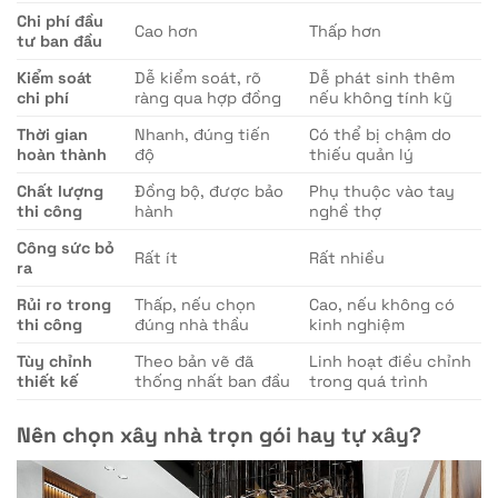
Chi phí đầu
Cao hơn
Thấp hơn
tư ban đầu
Kiểm soát
Dễ kiểm soát, rõ
Dễ phát sinh thêm
chi phí
ràng qua hợp đồng
nếu không tính kỹ
Thời gian
Nhanh, đúng tiến
Có thể bị chậm do
hoàn thành
độ
thiếu quản lý
Chất lượng
Đồng bộ, được bảo
Phụ thuộc vào tay
thi công
hành
nghề thợ
Công sức bỏ
Rất ít
Rất nhiều
ra
Rủi ro trong
Thấp, nếu chọn
Cao, nếu không có
thi công
đúng nhà thầu
kinh nghiệm
Tùy chỉnh
Theo bản vẽ đã
Linh hoạt điều chỉnh
thiết kế
thống nhất ban đầu
trong quá trình
Nên chọn xây nhà trọn gói hay tự xây?