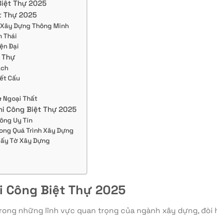
Biệt Thự 2025
t Thự 2025
 Xây Dựng Thông Minh
h Thái
iện Đại
t Thự
ạch
Kết Cấu
& Ngoại Thất
hi Công Biệt Thự 2025
Công Uy Tín
rong Quá Trình Xây Dựng
iấy Tờ Xây Dựng
hi Công Biệt Thự 2025
trong những lĩnh vực quan trọng của ngành xây dựng, đòi h