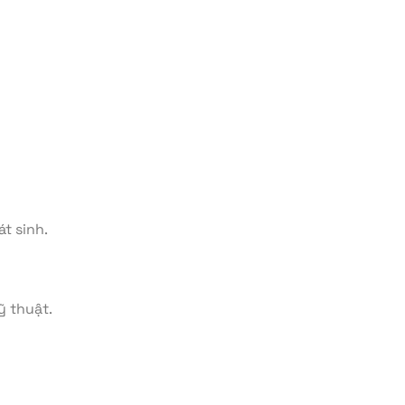
át sinh.
ỹ thuật.