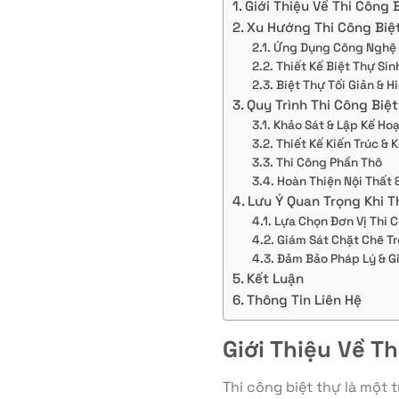
Giới Thiệu Về Thi Công 
Xu Hướng Thi Công Biệ
Ứng Dụng Công Nghệ
Thiết Kế Biệt Thự Sin
Biệt Thự Tối Giản & H
Quy Trình Thi Công Biệ
Khảo Sát & Lập Kế Ho
Thiết Kế Kiến Trúc & 
Thi Công Phần Thô
Hoàn Thiện Nội Thất 
Lưu Ý Quan Trọng Khi T
Lựa Chọn Đơn Vị Thi 
Giám Sát Chặt Chẽ T
Đảm Bảo Pháp Lý & G
Kết Luận
Thông Tin Liên Hệ
Giới Thiệu Về T
Thi công biệt thự là một 