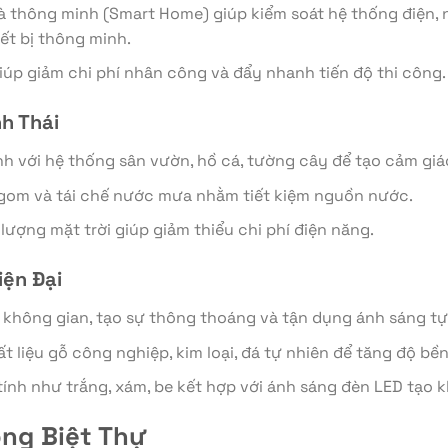
 thông minh (Smart Home) giúp kiểm soát hệ thống điện, n
ết bị thông minh.
iúp giảm chi phí nhân công và đẩy nhanh tiến độ thi công.
nh Thái
h với hệ thống sân vườn, hồ cá, tường cây để tạo cảm giác
gom và tái chế nước mưa nhằm tiết kiệm nguồn nước.
lượng mặt trời giúp giảm thiểu chi phí điện năng.
iện Đại
u không gian, tạo sự thông thoáng và tận dụng ánh sáng tự
hất liệu gỗ công nghiệp, kim loại, đá tự nhiên để tăng độ bề
tính như trắng, xám, be kết hợp với ánh sáng đèn LED tạo 
ông Biệt Thự