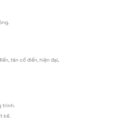
ông.
n, tân cổ điển, hiện đại,
trình.
t kế.