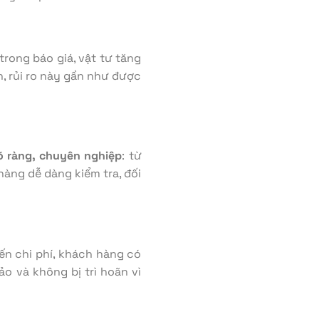
trong báo giá, vật tư tăng
h, rủi ro này gần như được
rõ ràng, chuyên nghiệp
: từ
 hàng dễ dàng kiểm tra, đối
ến chi phí, khách hàng có
o và không bị trì hoãn vì