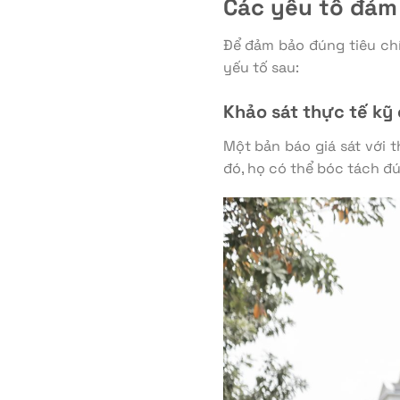
Các yếu tố đảm
Để đảm bảo đúng tiêu ch
yếu tố sau:
Khảo sát thực tế kỹ
Một bản báo giá sát với 
đó, họ có thể bóc tách đún