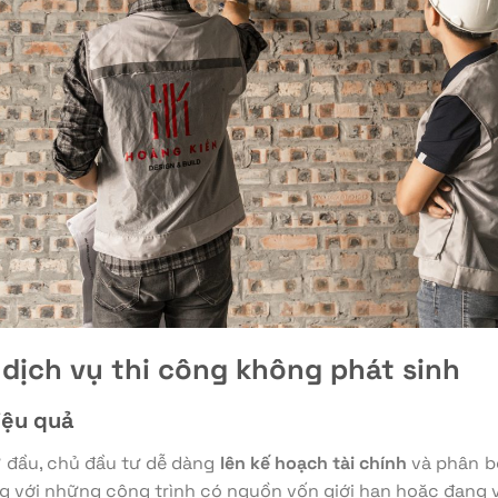
dịch vụ thi công không phát sinh
iệu quả
từ đầu, chủ đầu tư dễ dàng
lên kế hoạch tài chính
và phân bổ
ng với những công trình có nguồn vốn giới hạn hoặc đang