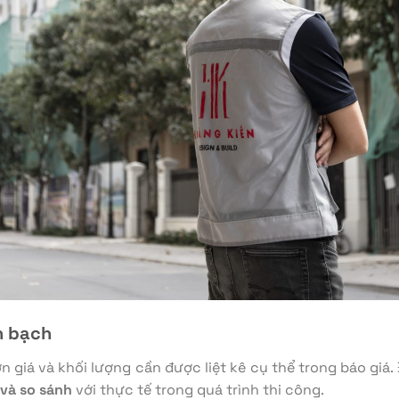
nh bạch
ơn giá và khối lượng cần được liệt kê cụ thể trong báo giá
 và so sánh
với thực tế trong quá trình thi công.