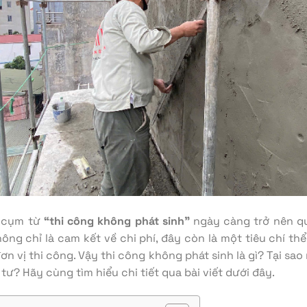
, cụm từ
“thi công không phát sinh”
ngày càng trở nên q
ông chỉ là cam kết về chi phí, đây còn là một tiêu chí th
ơn vị thi công. Vậy thi công không phát sinh là gì? Tại sao
u tư? Hãy cùng tìm hiểu chi tiết qua bài viết dưới đây.