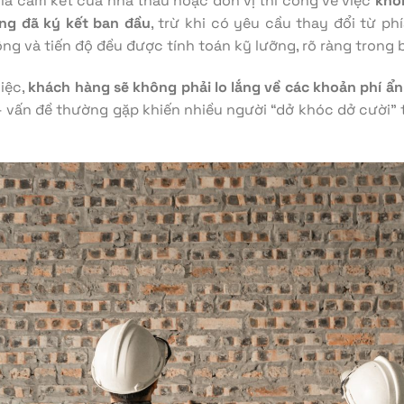
là cam kết của nhà thầu hoặc đơn vị thi công về việc
khô
ồng đã ký kết ban đầu
, trừ khi có yêu cầu thay đổi từ ph
ng và tiến độ đều được tính toán kỹ lưỡng, rõ ràng trong 
iệc,
khách hàng sẽ không phải lo lắng về các khoản phí ẩn
 – vấn đề thường gặp khiến nhiều người “dở khóc dở cười”