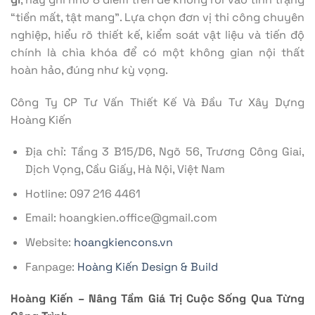
“tiền mất, tật mang”. Lựa chọn đơn vị thi công chuyên
nghiệp, hiểu rõ thiết kế, kiểm soát vật liệu và tiến độ
chính là chìa khóa để có một không gian nội thất
hoàn hảo, đúng như kỳ vọng.
Công Ty CP Tư Vấn Thiết Kế Và Đầu Tư Xây Dựng
Hoàng Kiến
Địa chỉ: Tầng 3 B15/D6, Ngõ 56, Trương Công Giai,
Dịch Vọng, Cầu Giấy, Hà Nội, Việt Nam
Hotline: 097 216 4461
Email: hoangkien.office@gmail.com
Website:
hoangkiencons.vn
Fanpage:
Hoàng Kiến Design & Build
Hoàng Kiến – Nâng Tầm Giá Trị Cuộc Sống Qua Từng