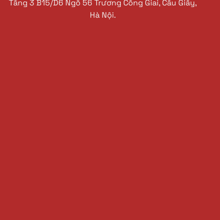
Tầng 3 B15/D6 Ngõ 56 Trương Công Giai, Cầu Giấy,
Hà Nội.