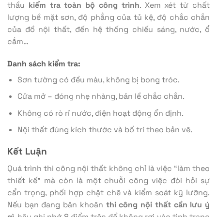
thầu
kiểm tra toàn bộ công trình
. Xem xét từ chất
lượng bề mặt sơn, độ phẳng của tủ kệ, độ chắc chắn
của đồ nội thất, đến hệ thống chiếu sáng, nước, ổ
cắm…
Danh sách kiểm tra:
Sơn tường có đều màu, không bị bong tróc.
Cửa mở – đóng nhẹ nhàng, bản lề chắc chắn.
Không có rò rỉ nước, điện hoạt động ổn định.
Nội thất đúng kích thước và bố trí theo bản vẽ.
Kết Luận
Quá trình thi công nội thất không chỉ là việc “làm theo
thiết kế” mà còn là một chuỗi công việc đòi hỏi sự
cẩn trọng, phối hợp chặt chẽ và kiểm soát kỹ lưỡng.
Nếu bạn đang băn khoăn
thi công nội thất cần lưu ý
gì
, hãy ghi nhớ 8 điểm trên để không rơi vào tình trạng