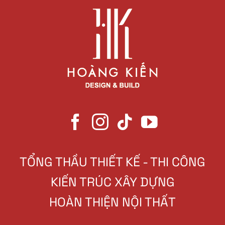
TỔNG THẦU THIẾT KẾ - THI CÔNG
KIẾN TRÚC XÂY DỰNG
HOÀN THIỆN NỘI THẤT