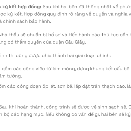
 ký kết hợp đồng:
Sau khi hai bên đã thống nhất về phươn
c ký kết. Hợp đồng quy định rõ ràng về quyền và nghĩa vụ
và chính sách bảo hành.
hà thầu sẽ chuẩn bị hồ sơ và tiến hành các thủ tục cần t
ăng có thẩm quyền của quận Cầu Giấy.
ình thi công được chia thành hai giai đoạn chính:
 gồm các công việc từ làm móng, dựng khung kết cấu bê t
 âm tường.
m các công đoạn ốp lát, sơn bả, lắp đặt trần thạch cao, lắp
au khi hoàn thành, công trình sẽ được vệ sinh sạch sẽ.
n bộ các hạng mục. Nếu không có vấn đề gì, hai bên sẽ ký