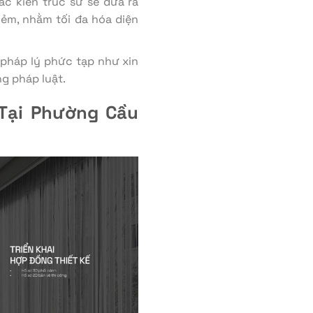
ác kiến trúc sư sẽ đưa ra
hẻm, nhằm tối đa hóa diện
 pháp lý phức tạp như xin
ng pháp luật.
 Tại Phường Cầu