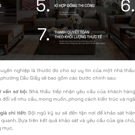
huyên nghiệp là thước đo cho sự uy tín của một nhà thầu
i phường Cầu Giấy sẽ bao gồm các bước chính sau:
ư vấn sơ bộ:
Nhà thầu tiếp nhận yêu cầu của khách hàng
ao đổi về nhu cầu, mong muốn, phong cách kiến trúc và ngâ
iá chi tiết:
Đội ngũ kỹ sư sẽ đến tận nơi để khảo sát hiện
 quanh. Dựa trên kết quả khảo sát và yêu cầu của gia chủ,
g mục.