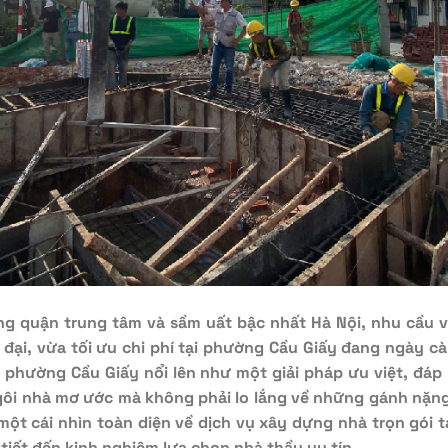
ng quận trung tâm và sầm uất bậc nhất Hà Nội, nhu cầu v
 đại, vừa tối ưu chi phí tại phường Cầu Giấy đang ngày cà
i phường Cầu Giấy nổi lên như một giải pháp ưu việt, đá
gôi nhà mơ ước mà không phải lo lắng về những gánh nặng 
một cái nhìn toàn diện về dịch vụ xây dựng nhà trọn gói t
i tiết đến kinh nghiệm lựa chọn nhà thầu uy tín.