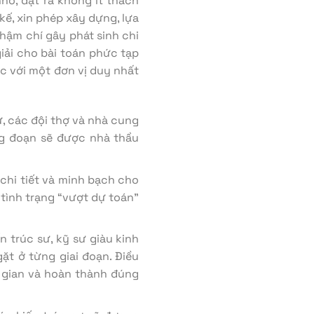
hỏ, đặt ra không ít thách
kế, xin phép xây dựng, lựa
thậm chí gây phát sinh chi
iải cho bài toán phức tạp
ệc với một đơn vị duy nhất
sư, các đội thợ và nhà cung
ông đoạn sẽ được nhà thầu
chi tiết và minh bạch cho
 tình trạng “vượt dự toán”
 trúc sư, kỹ sư giàu kinh
ặt ở từng giai đoạn. Điều
 gian và hoàn thành đúng