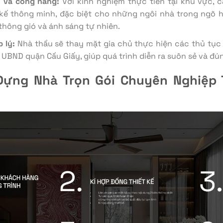
n và công năng:
Với kinh nghiệm thực tiễn tại khu vực, c
 kế thông minh, đặc biệt cho những ngôi nhà trong ngõ 
thông gió và ánh sáng tự nhiên.
 lý:
Nhà thầu sẽ thay mặt gia chủ thực hiện các thủ tục
 UBND quận Cầu Giấy, giúp quá trình diễn ra suôn sẻ và đú
Dựng Nhà Trọn Gói Chuyên Nghiệp