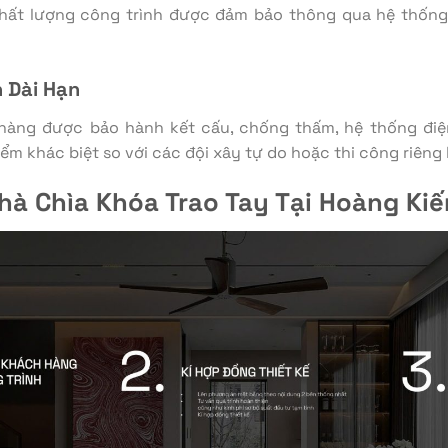
Chất lượng công trình được đảm bảo thông qua hệ thống
 Dài Hạn
 hàng được bảo hành kết cấu, chống thấm, hệ thống đi
ểm khác biệt so với các đội xây tự do hoặc thi công riêng l
hà Chìa Khóa Trao Tay Tại Hoàng Kiế