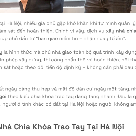
tại Hà Nội, nhiều gia chủ gặp khó khăn khi tự mình quản 
giám sát đến hoàn thiện. Chính vì vậy, dịch vụ
xây nhà chìa
giúp chủ đầu tư “bàn giao niềm tin – nhận ngay tổ ấm”.
ay
là hình thức mà chủ nhà giao toàn bộ quá trình xây dựn
, xin phép xây dựng, thi công phần thô và hoàn thiện, nội t
ám sát hoặc theo dõi tiến độ định kỳ – không cần phải đau đ
đất ngày càng thu hẹp và mật độ dân cư ngày một tăng, 
gói
theo kiểu chìa khóa trao tay đang tăng nhanh. Đây là 
ều, người ở tỉnh khác có đất tại Hà Nội hoặc người không a
Nhà Chìa Khóa Trao Tay Tại Hà Nội