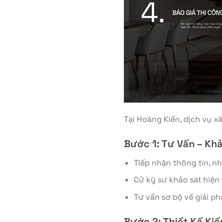
Tại Hoàng Kiến, dịch vụ 
Bước 1: Tư Vấn – Khả
Tiếp nhận thông tin, 
Cử kỹ sư khảo sát hiện
Tư vấn sơ bộ về giải p
Bước 2: Thiết Kế Kiế