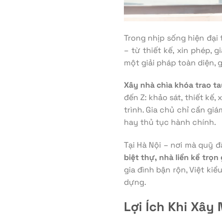
Trong nhịp sống hiện đại 
– từ thiết kế, xin phép, 
một giải pháp toàn diện, 
Xây nhà chìa khóa trao t
đến Z: khảo sát, thiết kế
trình. Gia chủ chỉ cần gi
hay thủ tục hành chính.
Tại Hà Nội – nơi mà quỹ 
biệt thự, nhà liền kề trọn 
gia đình bận rộn, Việt ki
dựng.
Lợi Ích Khi Xây 