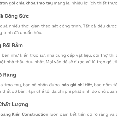
trọn gói chìa khóa trao tay
mang lại nhiều lợi ích thiết thực
 Và Công Sức
quá nhiều thời gian theo sát công trình. Tất cả đều đượ
y trình đã chuẩn hóa.
g Rối Rắm
u bên như kiến trúc sư, nhà cung cấp vật liệu, đội thợ thi 
một nhà thầu duy nhất. Mọi vấn đề sẽ được xử lý trọn gói,
Rõ Ràng
óa trao tay, bạn sẽ nhận được
báo giá chi tiết
, bao gồm t
ội thất cơ bản. Hạn chế tối đa chi phí phát sinh do chủ quan
 Chất Lượng
oàng Kiến Construction
luôn cam kết tiến độ rõ ràng và