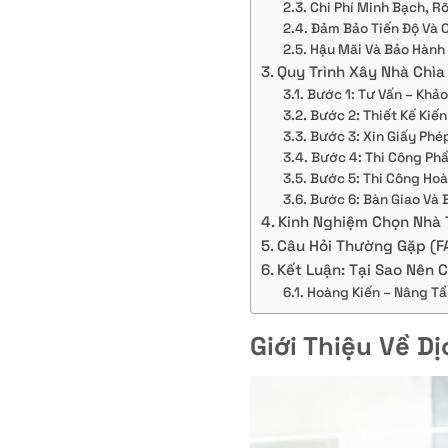
Chi Phí Minh Bạch, R
Đảm Bảo Tiến Độ Và 
Hậu Mãi Và Bảo Hành
Quy Trình Xây Nhà Chìa
Bước 1: Tư Vấn – Khảo
Bước 2: Thiết Kế Kiến
Bước 3: Xin Giấy Ph
Bước 4: Thi Công Ph
Bước 5: Thi Công Hoà
Bước 6: Bàn Giao Và 
Kinh Nghiệm Chọn Nhà T
Câu Hỏi Thường Gặp (F
Kết Luận: Tại Sao Nên 
Hoàng Kiến – Nâng Tầ
Giới Thiệu Về D