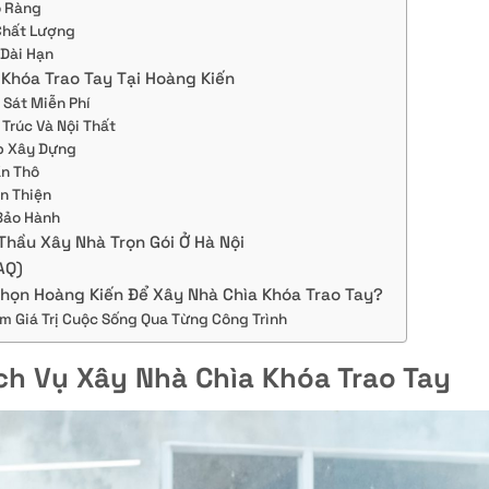
õ Ràng
Chất Lượng
 Dài Hạn
 Khóa Trao Tay Tại Hoàng Kiến
 Sát Miễn Phí
 Trúc Và Nội Thất
ép Xây Dựng
ần Thô
n Thiện
Bảo Hành
hầu Xây Nhà Trọn Gói Ở Hà Nội
AQ)
Chọn Hoàng Kiến Để Xây Nhà Chìa Khóa Trao Tay?
m Giá Trị Cuộc Sống Qua Từng Công Trình
ịch Vụ Xây Nhà Chìa Khóa Trao Tay