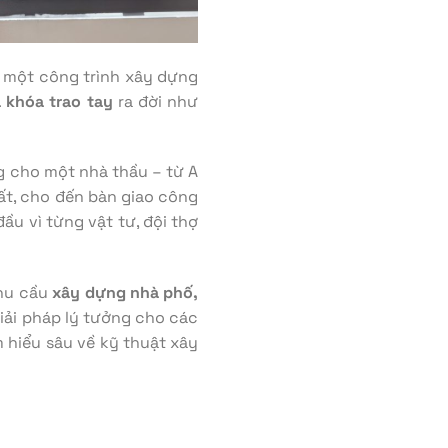
lý một công trình xây dựng
 khóa trao tay
ra đời như
g cho một nhà thầu – từ A
hất, cho đến bàn giao công
ầu vì từng vật tư, đội thợ
nhu cầu
xây dựng nhà phố,
giải pháp lý tưởng cho các
m hiểu sâu về kỹ thuật xây