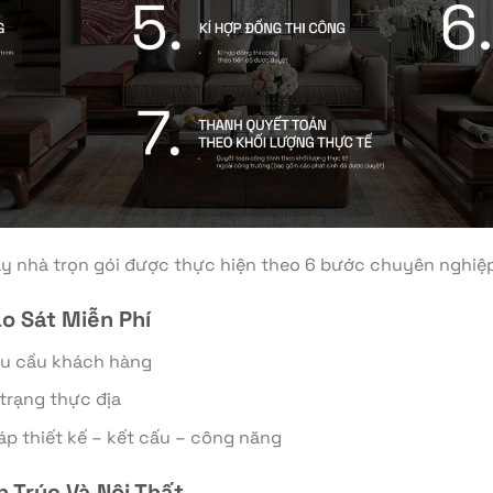
xây nhà trọn gói được thực hiện theo 6 bước chuyên nghiệp
o Sát Miễn Phí
nhu cầu khách hàng
 trạng thực địa
háp thiết kế – kết cấu – công năng
n Trúc Và Nội Thất