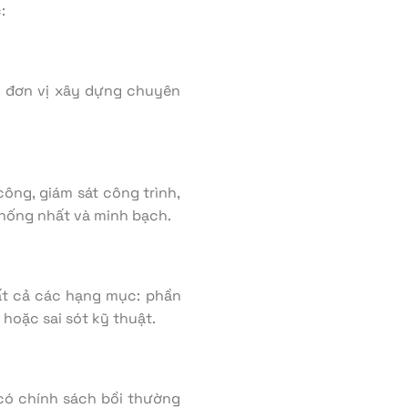
:
c đơn vị xây dựng chuyên
công, giám sát công trình,
 thống nhất và minh bạch.
ất cả các hạng mục: phần
 hoặc sai sót kỹ thuật.
 có chính sách bồi thường