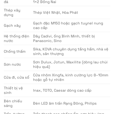
đá
1×2 Đồng Nai
Thép xây
Thép Việt Nhật, Hòa Phát
dựng
Gạch đặc M150 hoặc gạch tuynel nung
Gạch xây
cao cấp
Hệ thống điện
Dây Cadivi, ống Bình Minh, thiết bị
nước
Panasonic, Sino
Sika, KOVA chuyên dụng tầng hầm, nhà vệ
Chống thấm
sinh, sân thượng
Sơn Dulux, Jotun, Maxilite (dòng lau chùi
Sơn nước
hiệu quả)
Cửa nhôm Xingfa, kính cường lực 8–10mm
Cửa đi, cửa sổ
hoặc gỗ tự nhiên
Thiết bị vệ
Inax, TOTO, Caesar dòng cao cấp
sinh
Đèn chiếu
Đèn LED âm trần Rạng Đông, Philips
sáng
Trần, tường
Trần thạch cao chống ẩm, sơn hiệu ứng